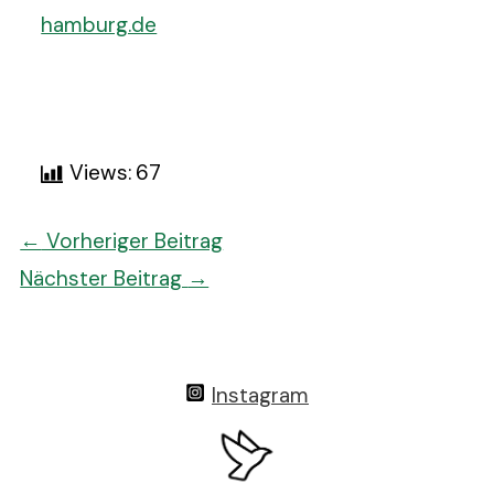
hamburg.de
Views:
67
Post
←
Vorheriger Beitrag
navigation
Nächster Beitrag
→
Instagram