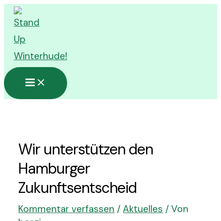
Zum
Inhalt
springen
Main
Menu
Wir unterstützen den
Hamburger
Zukunftsentscheid
Kommentar verfassen
/
Aktuelles
/ Von