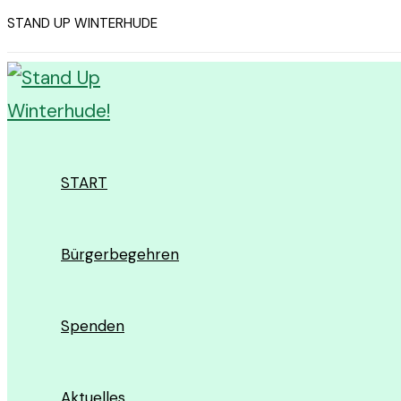
Zum
STAND UP WINTERHUDE
Inhalt
springen
START
Bürgerbegehren
Spenden
Aktuelles